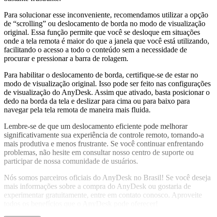
Para solucionar esse inconveniente, recomendamos utilizar a opção
de “scrolling” ou deslocamento de borda no modo de visualização
original. Essa função permite que você se desloque em situações
onde a tela remota é maior do que a janela que você está utilizando,
facilitando o acesso a todo o conteúdo sem a necessidade de
procurar e pressionar a barra de rolagem.
Para habilitar o deslocamento de borda, certifique-se de estar no
modo de visualização original. Isso pode ser feito nas configurações
de visualização do AnyDesk. Assim que ativado, basta posicionar o
dedo na borda da tela e deslizar para cima ou para baixo para
navegar pela tela remota de maneira mais fluida.
Lembre-se de que um deslocamento eficiente pode melhorar
significativamente sua experiência de controle remoto, tornando-a
mais produtiva e menos frustrante. Se você continuar enfrentando
problemas, não hesite em consultar nosso centro de suporte ou
participar de nossa comunidade de usuários.
Nós somos parceiros oficiais do AnyDesk no Brasil! Se você deseja
mais informações sobre a compra do AnyDesk ou gostaria de
experimentar gratuitamente, entre em contato conosco. Aproveite
todos os benefícios que o AnyDesk pode oferecer!