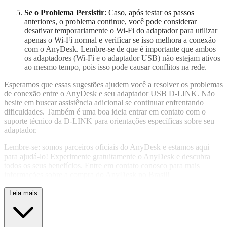
Se o Problema Persistir
: Caso, após testar os passos
anteriores, o problema continue, você pode considerar
desativar temporariamente o Wi-Fi do adaptador para utilizar
apenas o Wi-Fi normal e verificar se isso melhora a conexão
com o AnyDesk. Lembre-se de que é importante que ambos
os adaptadores (Wi-Fi e o adaptador USB) não estejam ativos
ao mesmo tempo, pois isso pode causar conflitos na rede.
Esperamos que essas sugestões ajudem você a resolver os problemas
de conexão entre o AnyDesk e seu adaptador USB D-LINK. Não
hesite em buscar assistência adicional se continuar enfrentando
dificuldades. Também é uma boa ideia entrar em contato com o
suporte técnico da D-LINK para orientações específicas sobre seu
adaptador.
Lembre-se: somos parceiros oficiais do AnyDesk e estamos aqui
para ajudá-lo! Experimente gratuitamente o AnyDesk e descubra
todos os seus benefícios. Entre em contato conosco para mais
informações sobre a compra do AnyDesk no Brasil!
Leia mais