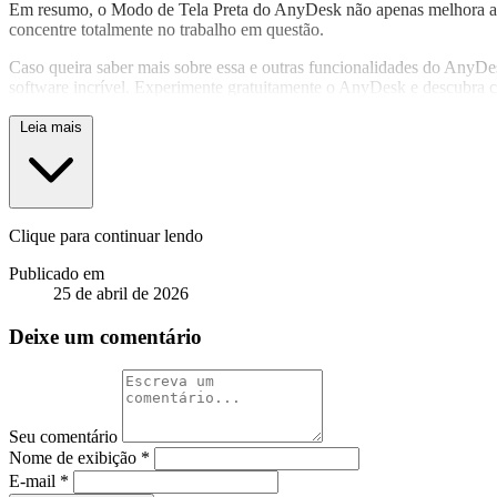
Em resumo, o Modo de Tela Preta do AnyDesk não apenas melhora a se
concentre totalmente no trabalho em questão.
Caso queira saber mais sobre essa e outras funcionalidades do AnyDes
software incrível. Experimente gratuitamente o AnyDesk e descubra c
Leia mais
Clique para continuar lendo
Publicado em
25 de abril de 2026
Deixe um comentário
Seu comentário
Nome de exibição
*
E-mail
*