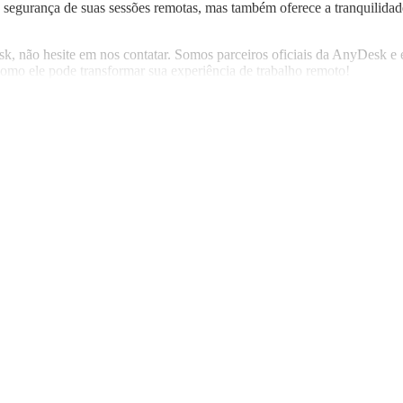
gurança de suas sessões remotas, mas também oferece a tranquilidade 
k, não hesite em nos contatar. Somos parceiros oficiais da AnyDesk e e
omo ele pode transformar sua experiência de trabalho remoto!